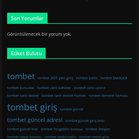
Son Yorumlar
Görüntülenecek bir yorum yok.
Etiket Bulutu
tombet
tombet 2025 yeni giriş
tombet bahis
tombet blackjack
tombet bonuslar
tombet canlı bahisler
tombet canlı casino
tombet canlı destek
tombet canlı destek hizmeti
tombet deneme bonusu
tombet giriş
tombet güncel
tombet güncel adresi
tombet güncel giriş linki
tombet güncel linki
tombet hoşgeldin bonusu
tombet iletişim
tombet kayıp bonusu
tombet mobil bahis
tombet mobil giriş