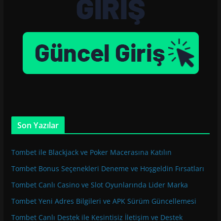
Son Yazılar
Tombet ile Blackjack ve Poker Macerasına Katılın
Tombet Bonus Seçenekleri Deneme ve Hoşgeldin Fırsatları
Tombet Canlı Casino ve Slot Oyunlarında Lider Marka
Tombet Yeni Adres Bilgileri ve APK Sürüm Güncellemesi
Tombet Canlı Destek ile Kesintisiz İletişim ve Destek